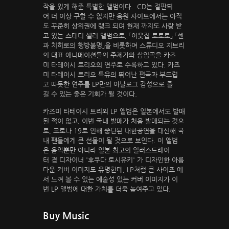
작을 있게 해준 특별한 앨범이다. CD는 절판되
어 더 이상 구할 수 없지만 음원 사이트에서는 아직
도 꾸준히 상위권에 랭크 되며 현재 까지도 사랑 받
고 있는 스테디 셀러 앨범으로, 「이웃집 토토로」 「센
과 치히로의 행방붊명」을 비롯하여 스튜디오 지브리
의 대표 애니메이션들의 주제가와 삽입곡을 카즈
미 타테이시 트리오의 연주로 수록하고 있다. 카즈
미 타테이시 트리오 특유의 뛰어난 편곡과 부드럽
고 따듯한 연주를 LP만의 아날로그 감성으로 즐
길 수 있는 좋은 기회가 될 것이다.
카즈미 타테이시 트리외 LP 앨범은 일본에서도 발매
된 적이 없고, 이번 국내 발매가 처음 발매되는 것으
로, 코로나 19로 인해 중단된 내한공연을 대신해 국
내 팬들에게 큰 선물이 될 것으로 보인다. 이 앨범
은 음악뿐만 아니라 일본 최고의 일러스트레이
터 겸 디자이너 '후쿠다 토시유키' 가 디자인한 아름
다운 커버 이미지도 유명한데, LP처럼 큰 사이즈 에
서 느껴 볼 수 있는 예술성 있는 커버 이미지가 이
번 LP 앨범에 대한 가치를 더욱 높여주고 있다.
Buy Music