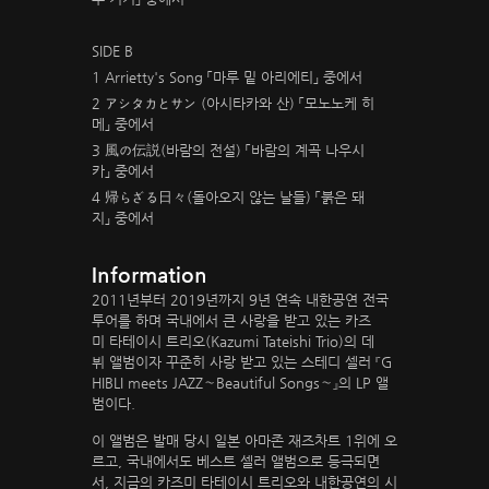
SIDE B
1 Arrietty's Song 「마루 밑 아리에티」 중에서
2 アシタカとサン (아시타카와 산) 「모노노케 히
메」 중에서
3 風の伝説(바람의 전설) 「바람의 계곡 나우시
카」 중에서
4 帰らざる日々(돌아오지 않는 날들) 「붉은 돼
지」 중에서
Information
2011년부터 2019년까지 9년 연속 내한공연 전국
투어를 하며 국내에서 큰 사랑을 받고 있는 카즈
미 타테이시 트리오(Kazumi Tateishi Trio)의 데
뷔 앨범이자 꾸준히 사랑 받고 있는 스테디 셀러 『G
HIBLI meets JAZZ～Beautiful Songs～』의 LP 앨
범이다.
이 앨범은 발매 당시 일본 아마존 재즈차트 1위에 오
르고, 국내에서도 베스트 셀러 앨범으로 등극되면
서, 지금의 카즈미 타테이시 트리오와 내한공연의 시