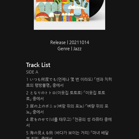
Release | 20211014
Genre | Jazz
Track List
SIDE A
1 いつも何度でも(언제나 몇 번 이라도) 「센과 치히
로의 행방불명」 중에서
2 となりのトトロ(이웃집 토토로) 「이웃집 토토
로」 중에서
3 崖の上のポニョ(벼랑 위의 포뇨) 「벼량 위의 포
뇨」 중에서
4 君をのせて(너를 태우고) 「천공의 성 라퓨타 중에
서
5 海の見える街 (바다가 보이는 거리) 「마녀 배달
부 키키」 중에서