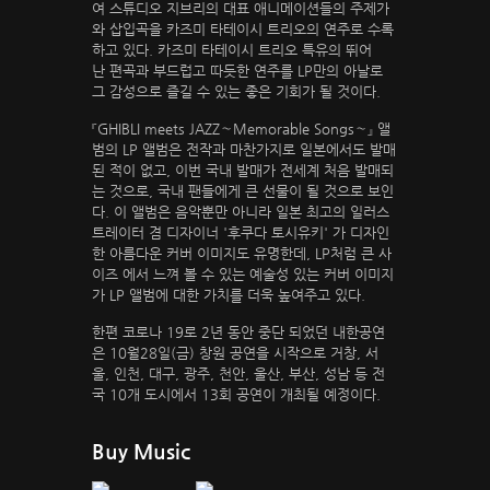
여 스튜디오 지브리의 대표 애니메이션들의 주제가
와 삽입곡을 카즈미 타테이시 트리오의 연주로 수록
하고 있다. 카즈미 타테이시 트리오 특유의 뛰어
난 편곡과 부드럽고 따듯한 연주를 LP만의 아날로
그 감성으로 즐길 수 있는 좋은 기회가 될 것이다.
『GHIBLI meets JAZZ～Memorable Songs～』 앨
범의 LP 앨범은 전작과 마찬가지로 일본에서도 발매
된 적이 없고, 이번 국내 발매가 전세계 처음 발매되
는 것으로, 국내 팬들에게 큰 선물이 될 것으로 보인
다. 이 앨범은 음악뿐만 아니라 일본 최고의 일러스
트레이터 겸 디자이너 '후쿠다 토시유키' 가 디자인
한 아름다운 커버 이미지도 유명한데, LP처럼 큰 사
이즈 에서 느껴 볼 수 있는 예술성 있는 커버 이미지
가 LP 앨범에 대한 가치를 더욱 높여주고 있다.
한편 코로나 19로 2년 동안 중단 되었던 내한공연
은 10월28일(금) 창원 공연을 시작으로 거창, 서
울, 인천, 대구, 광주, 천안, 울산, 부산, 성남 등 전
국 10개 도시에서 13회 공연이 개최될 예정이다.
Buy Music