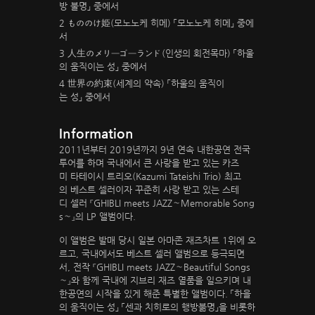
방 불명」 중에서
2 もののけ姫(모노노케 히메) 「모노노케 히메」 중에
서
3 人生のメリーゴーランド(인생의 회전목마) 「하울
의 움직이는 성」 중에서
4 世界の約束(세계의 약속) 「하울의 움직이
는 성」 중에서
Information
2011년부터 2019년까지 9년 연속 내한공연 전국
투어를 하며 국내에서 큰 사랑을 받고 있는 카즈
미 타테이시 트리오(Kazumi Tateishi Trio) 최고
의 베스트 셀러이자 꾸준히 사랑 받고 있는 스테
디 셀러 『GHIBLI meets JAZZ～Memorable Song
s～』의 LP 앨범이다.
이 앨범은 발매 당시 일본 아마존 재즈차트 1위에 오
르고, 국내에서도 베스트 셀러 앨범으로 등극되면
서, 전작 『GHIBLI meets JAZZ～Beautiful Songs
～』와 함께 국내에 지브리 재즈 열품을 일으키며 내
한공연의 시작을 있게 해준 특별한 앨범이다. 「하을
의 움직이는 성」 「센과 치히로의 행방붊명」을 비롯하