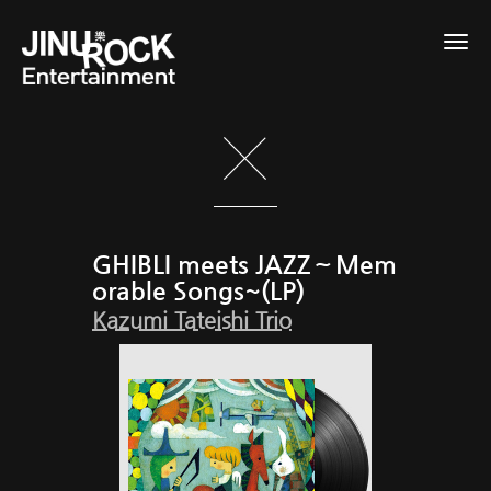
Togg
navig
GHIBLI meets JAZZ～Mem
orable Songs~(LP)
Kazumi Tateishi Trio