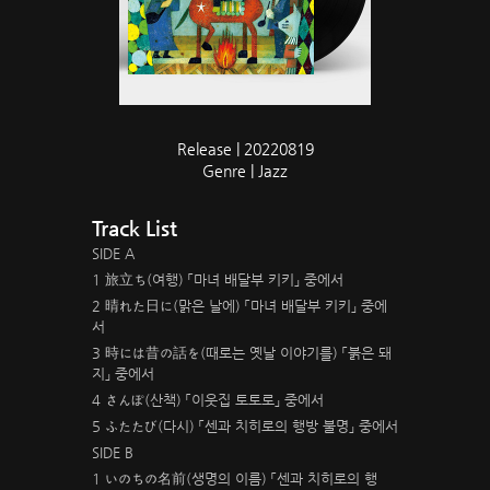
Release | 20220819
Genre | Jazz
Track List
SIDE A
1 旅立ち(여행) 「마녀 배달부 키키」 중에서
2 晴れた日に(맑은 날에) 「마녀 배달부 키키」 중에
서
3 時には昔の話を(때로는 옛날 이야기를) 「붉은 돼
지」 중에서
4 さんぽ(산책) 「이웃집 토토로」 중에서
5 ふたたび(다시) 「센과 치히로의 행방 불명」 중에서
SIDE B
1 いのちの名前(생명의 이름) 「센과 치히로의 행