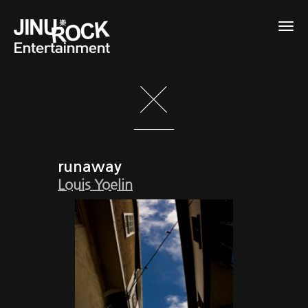
Togg
navig
runaway
Louis Yoelin