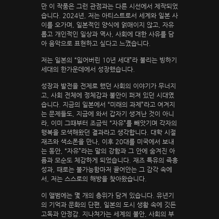
만 이 작품은 그런 관점과는 다른 시선에서 제작되었
습니다. 2024년, 저는 아티스트로서 세계와 일본 사
이를 오가며, 일본적인 양식에 얽매이지 않고, 자유
롭고 개인적인 일상과 역사, 사회에 대한 사유를 담
아 음악으로 표현하고 싶다고 느꼈습니다.
저는 일본의 “잃어버린 10년 세대”라 불리는 빙하기
세대의 한가운데에서 성장했습니다.
성장과 발전을 전제로 했던 사회의 이야기가 무너지
고, 사회 전체에 정체감과 불안이 퍼져 있던 시대였
습니다. 지금의 일본에서 “미래의 과제”라고 여겨지
는 문제들도, 지금에 와서 갑자기 생겨난 것이 아니
라, 이미 그때부터 조금씩 “자유”를 빼앗기며 각자의
행복을 모색해왔던 결과라고 생각합니다. 대학 시절
재즈와 색소폰을 만나, 이후 20대를 미국에서 보내
는 동안, “자유”라는 말의 강함과 그 안에 숨겨진 아
픔과 모순도 체감하게 되었습니다. 재즈 특유의 즉흥
성과, 때로는 불가능함마저 끌어안는 그 감각 속에
서, 저는 스스로의 해방을 찾아왔습니다.
이 앨범에는 몇 개의 층위가 담겨 있습니다. 유년기
의 기억과 문화의 단편, 일본의 도시 생활 속에 깃든
고독과 안정감. 지나쳐가는 세계의 불안, 사회의 부