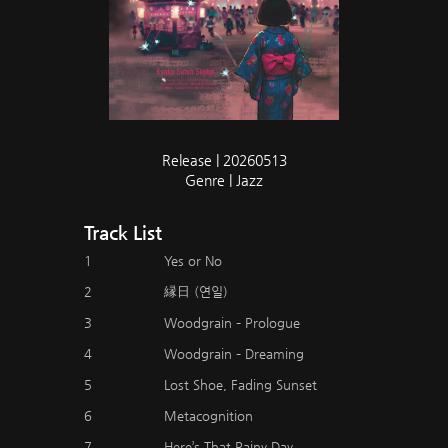
Release | 20260513
Genre | Jazz
Track List
1
Yes or No
2
縁日 (연일)
3
Woodgrain – Prologue
4
Woodgrain – Dreaming
5
Lost Shoe, Fading Sunset
6
Metacognition
7
Here’s That Rainy Day