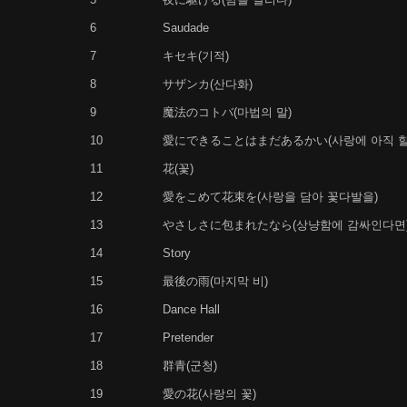
6
Saudade
7
キセキ(기적)
8
サザンカ(산다화)
9
魔法のコトバ(마법의 말)
10
愛にできることはまだあるかい(사랑에 아직 할 
11
花(꽃)
12
愛をこめて花束を(사랑을 담아 꽃다발을)
13
やさしさに包まれたなら(상냥함에 감싸인다면
14
Story
15
最後の雨(마지막 비)
16
Dance Hall
17
Pretender
18
群青(군청)
19
愛の花(사랑의 꽃)