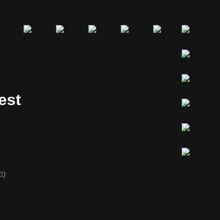
est
)