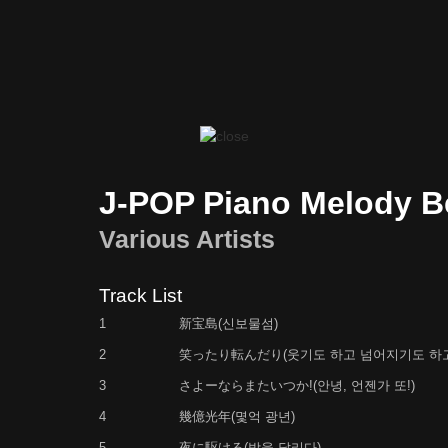
J-POP Piano Melody B
Various Artists
Track List
1
新宝島(신보물섬)
2
笑ったり転んだり(웃기도 하고 넘어지기도 하고
3
さよーならまたいつか!(안녕, 언젠가 또!)
4
幾億光年(몇억 광년)
5
夜に駆ける(밤을 달리다)