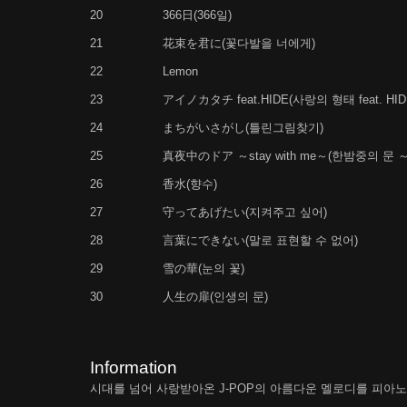
20
366日(366일)
21
花束を君に(꽃다발을 너에게)
22
Lemon
23
アイノカタチ feat.HIDE(사랑의 형태 feat. HID
24
まちがいさがし(틀린그림찾기)
25
真夜中のドア ～stay with me～(한밤중의 문 ～st
26
香水(향수)
27
守ってあげたい(지켜주고 싶어)
28
言葉にできない(말로 표현할 수 없어)
29
雪の華(눈의 꽃)
30
人生の扉(인생의 문)
Information
시대를 넘어 사랑받아온 J-POP의 아름다운 멜로디를 피아노 연주로