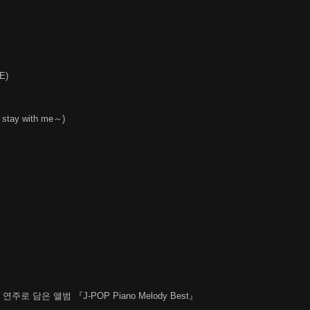
E)
ay with me～)
 담은 앨범 『J-POP Piano Melody Best』