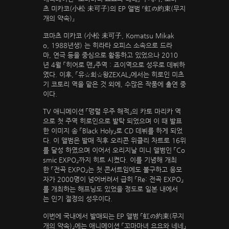
츠 미카코(小松 未可子)의 EP 앨범 『虹の約束(무지
개의 약속)』
코마츠 미카코 (小松 未可子, Komatsu Mikak
o, 1988년생) 는 히라타 오피스 소속으로 드라
마, 연극 등을 중심으로 활동하고 있었으나 2010
년 4월 「히어로 맨」주역：죠이역으로 성우로 데뷔하
였다. 이후, 「유☆희☆왕ZEXAL」에서는 히로인 미츠
기 코토리 역을 맡은 것 외에, 수많은 작품에 출연 중
이다.
TV 애니메이션 「맹렬 우주 해적」의 카토 마리카 역
으로 첫 주역 히로인으로 발탁 되었으며 이 때 발표
한 이미지 송 「Black Holy」로 CD 데뷔를 하게 되었
다. 이 앨범은 발매 직후 오리콘 위클리 차트로 16위
를 달성 하였으며 이어서 오리지날 미니 앨범인 「Co
smic EXPO」까지 히트 시켰다. 이를 기념해 개최
한 「전곡 EXPO」는 첫 콘서트임에도 불구하고 응모
자가 2000명이 넘어버려서 급히 「Re: 전곡 EXPO」
를 개최하는 해프닝도 있었을 정도로 일본 내에서
는 인기 절정의 성우이다.
이번에 국내에서 발매되는 EP 앨범 「虹の約束(무지
개의 약속)」에는 애니메이션 「꼬마마녀 요요와 네네」