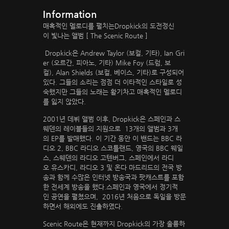
Information
매혹적인 멜로디를 펼치는Dropkick의 도전정신
이 빛나는 앨범 [ The Scenic Route ]
Dropkick은 Andrew Taylor (보컬, 기타), Ian Gri
er (오르간, 피아노, 기타) Mike Foy (드럼, 보
컬), Alan Shields (보컬, 베이스, 기타)로 구성되어
있다. 그들의 소리는 점점 더 이타적인 스타일로 성
숙했지만 그들의 노래는 활기차고 매혹적인 멜로디
를 잃지 않았다.
2001년 데뷔 앨범 이후, Dropkick은 스페인과 스
웨덴의 레이블들의 지원으로 13개의 앨범과 3개
의 EP를 발매했다. 이 기간 동안 이 밴드는 BBC 라
디오 2, BBC 라디오 스코틀랜드, 영국의 BBC 웨일
스, 스웨덴의 라디오 고텐버그, 스페인에서 라디
오 유스카디, 라디오 3 및 온다 마드리드의 전국 방
송과 함께 수많은 인터넷 방송국과 팟캐스트를 포함
한 전세계 방송을 했다.스페인과 영국에서 정기적
인 공연을 펼쳤으며, 2016년 처음으로 독일을 방문
하면서 해외에도 진출하였다.
Scenic Route은 현재까지 Dropkick의 가장 훌륭하